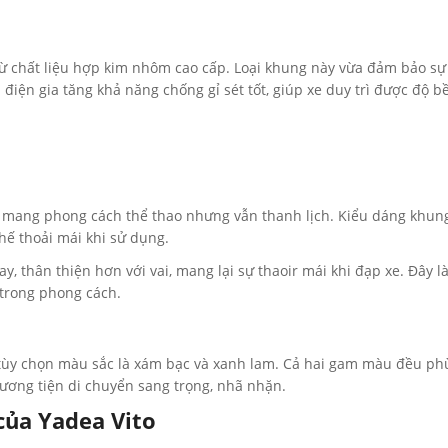
từ chất liệu hợp kim nhôm cao cấp. Loại khung này vừa đảm bảo sự
điện gia tăng khả năng chống gỉ sét tốt, giúp xe duy trì được độ bề
kế mang phong cách thể thao nhưng vẫn thanh lịch. Kiểu dáng khun
hế thoải mái khi sử dụng.
tay, thân thiện hơn với vai, mang lại sự thaoir mái khi đạp xe. Đây
 trong phong cách.
i tùy chọn màu sắc là xám bạc và xanh lam. Cả hai gam màu đều ph
ng tiện di chuyển sang trọng, nhã nhặn.
của Yadea Vito