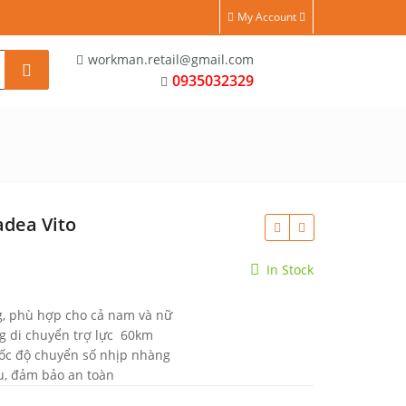
y, NETT... - Sản phẩm chất lượng – độ bền cao - Đại lý toàn quốc - Đội ngủ s
My Account
workman.retail@gmail.com
0935032329
adea Vito
In Stock
ng, phù hợp cho cả nam và nữ
g di chuyển trợ lực 60km
ốc độ chuyển số nhịp nhàng
au, đảm bảo an toàn