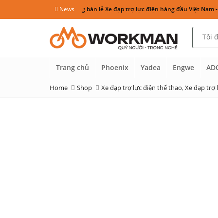
Hệ thống bán lẻ Xe đạp trợ lực điện hàng đầu Việt Nam - Đối tác uy
News
Trang chủ
Phoenix
Yadea
Engwe
AD
Home
Shop
Xe đạp trợ lực điện thể thao
,
Xe đạp trợ 