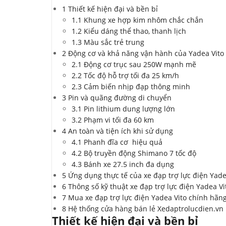
1
Thiết kế hiện đại và bền bỉ
1.1
Khung xe hợp kim nhôm chắc chắn
1.2
Kiểu dáng thể thao, thanh lịch
1.3
Màu sắc trẻ trung
2
Động cơ và khả năng vận hành của Yadea Vito
2.1
Động cơ trục sau 250W mạnh mẽ
2.2
Tốc độ hỗ trợ tối đa 25 km/h
2.3
Cảm biến nhịp đạp thông minh
3
Pin và quãng đường di chuyển
3.1
Pin lithium dung lượng lớn
3.2
Phạm vi tối đa 60 km
4
An toàn và tiện ích khi sử dụng
4.1
Phanh đĩa cơ hiệu quả
4.2
Bộ truyền động Shimano 7 tốc độ
4.3
Bánh xe 27.5 inch đa dụng
5
Ứng dụng thực tế của xe đạp trợ lực điện Yade
6
Thông số kỹ thuật xe đạp trợ lực điện Yadea Vi
7
Mua xe đạp trợ lực điện Yadea Vito chính hãng,
8
Hệ thống cửa hàng bán lẻ Xedaptrolucdien.vn
Thiết kế hiện đại và bền bỉ