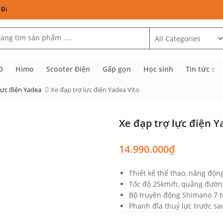
 tín: Phoenix, Engwe, Ado, Xiaomi, Yadea, Vinfast, Wahama, Thống Nhất, Sallwa
O
Himo
Scooter Điện
Gấp gọn
Học sinh
Tin tức
lực điện Yadea
Xe đạp trợ lực điện Yadea Vito
Xe đạp trợ lực điện Y
14.990.000
₫
Thiết kế thể thao, năng độ
Tốc độ 25km/h, quãng đườn
Bộ truyền động Shimano 7 t
Phanh đĩa thuỷ lực trước s