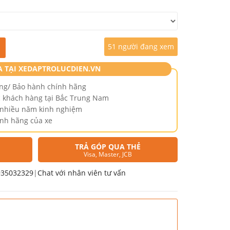
51 người đang xem
o quantity
A TẠI XEDAPTROLUCDIEN.VN
ng/ Bảo hành chính hãng
 khách hàng tại Bắc Trung Nam
ó nhiều năm kinh nghiệm
ính hãng của xe
TRẢ GÓP QUA THẺ
Visa, Master, JCB
935032329
|
Chat với nhân viên tư vấn