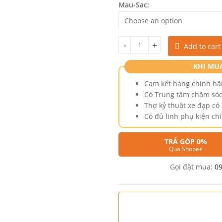
Mau-Sac:
Add to cart
Xe đạp trợ lực điện Yadea Vit
KHI MU
Cam kết hàng chính hã
Có Trung tâm chăm sóc
Thợ kỷ thuật xe đạp c
Có đủ linh phụ kiện ch
TRẢ GÓP 0%
Qua Shopee
Gọi đặt mua:
0